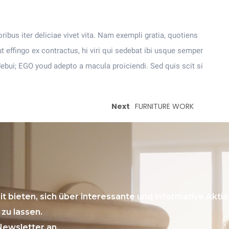
ribus iter deliciae vivet vita. Nam exempli gratia, quotiens
effingo ex contractus, hi viri qui sedebat ibi usque semper
ebui; EGO youd adepto a macula proiciendi. Sed quis scit si
Next
FURNITURE WORK
t bieten, sich über interessante und informative Akti
zu lassen.
Newsletter an.