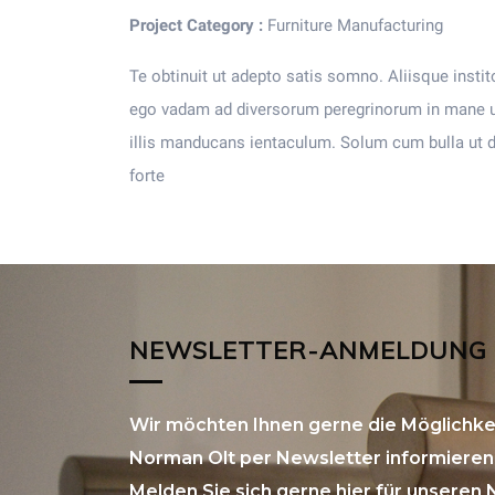
Project Category :
Furniture Manufacturing
Te obtinuit ut adepto satis somno. Aliisque instito
ego vadam ad diversorum peregrinorum in mane ut 
illis manducans ientaculum. Solum cum bulla ut d
forte
NEWSLETTER-ANMELDUNG
Wir möchten Ihnen gerne die Möglichkei
Norman Olt per Newsletter informieren 
Melden Sie sich gerne hier für unseren 